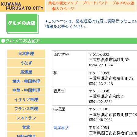
●このページは、桑名近辺のお店に実際行ったこと
情報をお寄せください。
日本料理
ゑびすや
〒511-0833
三重県桑名市福江町82
うなぎ
0594-22-1524
居酒屋
和
〒511-0055
三重県桑名市東矢田町75
焼肉・韓国料理
0594-23-3498
中華・中国料理
観月堂
〒511-0838
三重県桑名市和泉2
イタリア料理
0594-22-5361
フランス料理
桔梗屋
〒511-0101
三重県桑名市多度町柚井18
レストラン
0594-48-2031
食堂
菊屋本店
〒510-0954
三重県四日市市采女町1878
お好み焼き