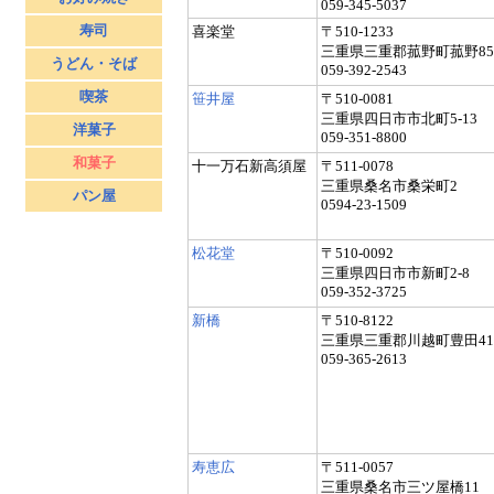
059-345-5037
寿司
喜楽堂
〒510-1233
三重県三重郡菰野町菰野85
うどん・そば
059-392-2543
喫茶
笹井屋
〒510-0081
三重県四日市市北町5-13
洋菓子
059-351-8800
和菓子
十一万石新高須屋
〒511-0078
三重県桑名市桑栄町2
パン屋
0594-23-1509
松花堂
〒510-0092
三重県四日市市新町2-8
059-352-3725
新橋
〒510-8122
三重県三重郡川越町豊田41
059-365-2613
寿恵広
〒511-0057
三重県桑名市三ツ屋橋11