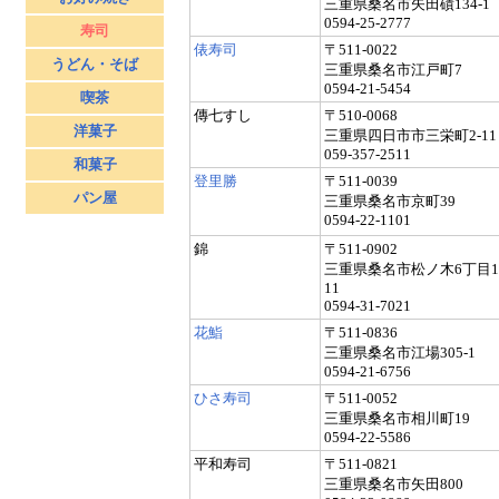
三重県桑名市矢田磧134-1
0594-25-2777
寿司
俵寿司
〒511-0022
うどん・そば
三重県桑名市江戸町7
0594-21-5454
喫茶
傳七すし
〒510-0068
洋菓子
三重県四日市市三栄町2-11
059-357-2511
和菓子
登里勝
〒511-0039
パン屋
三重県桑名市京町39
0594-22-1101
錦
〒511-0902
三重県桑名市松ノ木6丁目10
11
0594-31-7021
花鮨
〒511-0836
三重県桑名市江場305-1
0594-21-6756
ひさ寿司
〒511-0052
三重県桑名市相川町19
0594-22-5586
平和寿司
〒511-0821
三重県桑名市矢田800