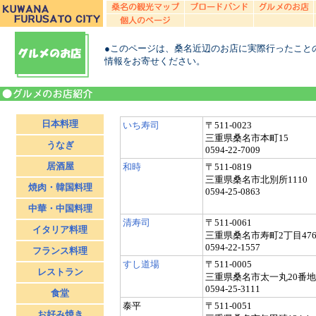
●このページは、桑名近辺のお店に実際行ったこと
情報をお寄せください。
日本料理
いち寿司
〒511-0023
三重県桑名市本町15
うなぎ
0594-22-7009
居酒屋
和時
〒511-0819
三重県桑名市北別所1110
焼肉・韓国料理
0594-25-0863
中華・中国料理
清寿司
〒511-0061
イタリア料理
三重県桑名市寿町2丁目476-
0594-22-1557
フランス料理
すし道場
〒511-0005
レストラン
三重県桑名市太一丸20番地
0594-25-3111
食堂
泰平
〒511-0051
お好み焼き