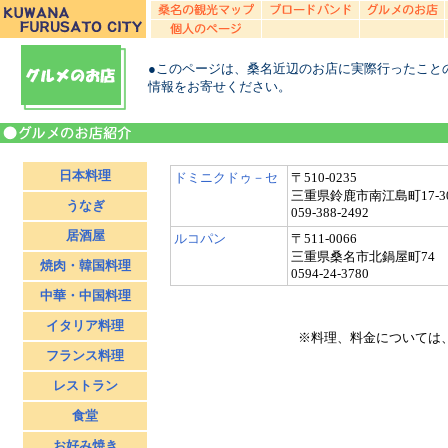
●このページは、桑名近辺のお店に実際行ったこと
情報をお寄せください。
日本料理
ドミニクドゥ－セ
〒510-0235
三重県鈴鹿市南江島町17-3
うなぎ
059-388-2492
居酒屋
ルコパン
〒511-0066
三重県桑名市北鍋屋町74
焼肉・韓国料理
0594-24-3780
中華・中国料理
イタリア料理
※料理、料金については
フランス料理
レストラン
食堂
お好み焼き