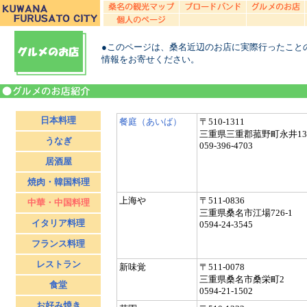
●このページは、桑名近辺のお店に実際行ったこと
情報をお寄せください。
日本料理
餐庭（あいば）
〒510-1311
三重県三重郡菰野町永井13
うなぎ
059-396-4703
居酒屋
焼肉・韓国料理
上海や
〒511-0836
中華・中国料理
三重県桑名市江場726-1
イタリア料理
0594-24-3545
フランス料理
レストラン
新味覚
〒511-0078
三重県桑名市桑栄町2
食堂
0594-21-1502
お好み焼き