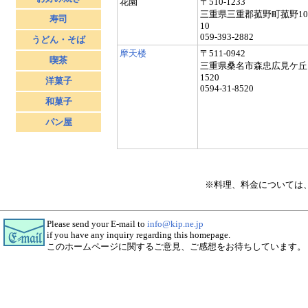
花園
〒510-1233
三重県三重郡菰野町菰野101
寿司
10
059-393-2882
うどん・そば
摩天楼
〒511-0942
喫茶
三重県桑名市森忠広見ケ丘
1520
洋菓子
0594-31-8520
和菓子
パン屋
※料理、料金については
Please send your E-mail to
info@kip.ne.jp
if you have any inquiry regarding this homepage.
このホームページに関するご意見、ご感想をお待ちしています。