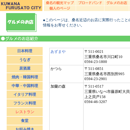
●このページは、桑名近辺のお店に実際行ったこと
情報をお寄せください。
日本料理
あずまや
〒511-0021
三重県桑名市川口町10
うなぎ
0594-23-1800
居酒屋
かつら
〒511-0851
三重県桑名市西別所995
焼肉・韓国料理
0594-23-2901
中華・中国料理
加蘭の森
〒511-0517
三重県いなべ市藤原町大貝
イタリア料理
上之貝戸158
0594-46-3207
フランス料理
レストラン
食堂
お好み焼き