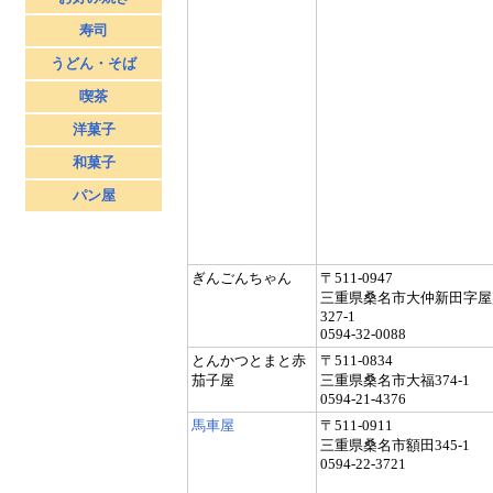
寿司
うどん・そば
喫茶
洋菓子
和菓子
パン屋
ぎんごんちゃん
〒511-0947
三重県桑名市大仲新田字屋
327-1
0594-32-0088
とんかつとまと赤
〒511-0834
茄子屋
三重県桑名市大福374-1
0594-21-4376
馬車屋
〒511-0911
三重県桑名市額田345-1
0594-22-3721