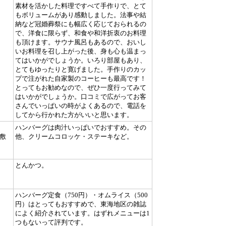
素材を活かした料理ですべて手作りで、とて
もボリュームがあり感動しました。法事や結
納など冠婚葬祭にも幅広く応じておられるの
で、洋食に限らず、和食や和洋折衷のお料理
も頂けます。サウナ風呂もあるので、おいし
いお料理を召し上がった後、身も心も温まっ
てはいかがでしょうか。いろり部屋もあり、
とてもゆったりと寛げました。手作りのカッ
プで注がれた自家製のコーヒーも最高です！
とってもお勧めなので、ぜひ一度行ってみて
はいかがでしょうか。口コミで広がってお客
さんでいっぱいの時がよくあるので、電話を
してから行かれた方がいいと思います。
ハンバーグは肉汁いっぱいでおすすめ。その
敷
他、クリームコロッケ・ステーキなど。
とんかつ。
ハンバーグ定食（750円）・オムライス（500
円）はとってもおすすめで、東海地区の雑誌
によく紹介されています。はずれメニューは1
つもないって評判です。